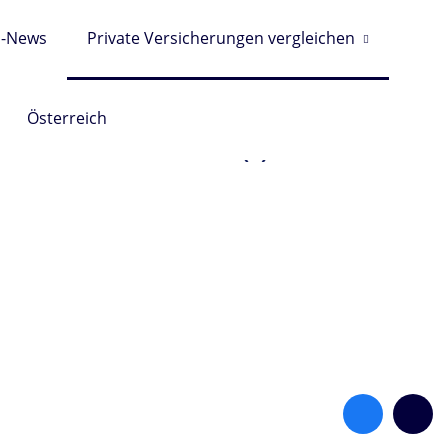
s-News
Private Versicherungen vergleichen
Wir helfen Ihnen gerne
Österreich
0049 (0)561-13223