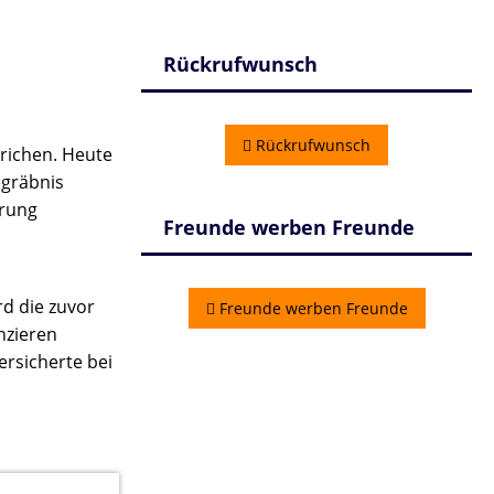
Rückrufwunsch
Rückrufwunsch
trichen. Heute
egräbnis
erung
Freunde werben Freunde
rd die zuvor
Freunde werben Freunde
nzieren
ersicherte bei